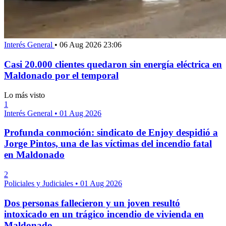
Interés General
•
06 Aug 2026 23:06
Casi 20.000 clientes quedaron sin energía eléctrica en
Maldonado por el temporal
Lo más visto
1
Interés General
•
01 Aug 2026
Profunda conmoción: sindicato de Enjoy despidió a
Jorge Pintos, una de las víctimas del incendio fatal
en Maldonado
2
Policiales y Judiciales
•
01 Aug 2026
Dos personas fallecieron y un joven resultó
intoxicado en un trágico incendio de vivienda en
Maldonado