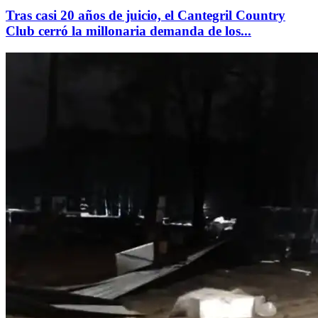
Tras casi 20 años de juicio, el Cantegril Country
Club cerró la millonaria demanda de los...