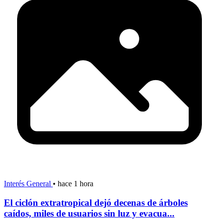
Interés General
•
hace 1 hora
El ciclón extratropical dejó decenas de árboles
caídos, miles de usuarios sin luz y evacua...