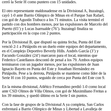
cerró la Serie H como puntero con 15 unidades.
El otro representante maldonadense en la Divisional A, Ituzaingó,
cayó 1-0 ante Barrio Olímpico de Minas en el Parque San Rafael,
con gol de Agustín Trabuco a los 71 minutos. La visita terminó el
partido con dos hombres menos, por las expulsiones de Marcelo del
Puerto (65’) y Lucas Isarrualde (76’). Ituzaingó finaliza su
participación en la copa con 2 puntos.
Por la Divisional B, que disputó su quinta fecha, Punta del Este
venció 2-1 a Piriápolis en un duelo entre equipos del departamento,
en el Complejo Deportivo Beverly Hills. Andrés García (3’) y
Facundo González (24’) marcaron para el local, mientras que
Federico Castellanos descontó de penal a los 79. Ambos equipos
terminaron con un jugador menos, por las expulsiones de Juan
Ignacio Bayeto en Punta del Este y Jonathan Hernández en
Piriápolis. Pese a la derrota, Piriápolis se mantiene como líder de la
Serie H con 10 puntos, seguido de cerca por Punta del Este con 9.
En la misma divisional, Atlético Fernandino perdió 1-0 como local
ante CSD Olmos de Villa Olmos, con gol de Maximiliano Freitas a
los 39 minutos, y quedó último en la Serie I sin puntos.
Con la fase de grupos de la Divisional A ya completa, San Carlos
enfrentará a Barrio Olímpico de Minas y Libertad a Lavalleja de