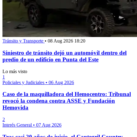
Tránsito y Transporte
•
08 Aug 2026 18:20
Siniestro de tránsito dejó un automóvil dentro del
predio de un edificio en Punta del Este
Lo más visto
1
Policiales y Judiciales
•
06 Aug 2026
Caso de la maquilladora del Hemocentro: Tribunal
revocó la condena contra ASSE y Fundación
Hemovida
2
Interés General
•
07 Aug 2026
Tras casi 20 años de juicio, el Cantegril Country