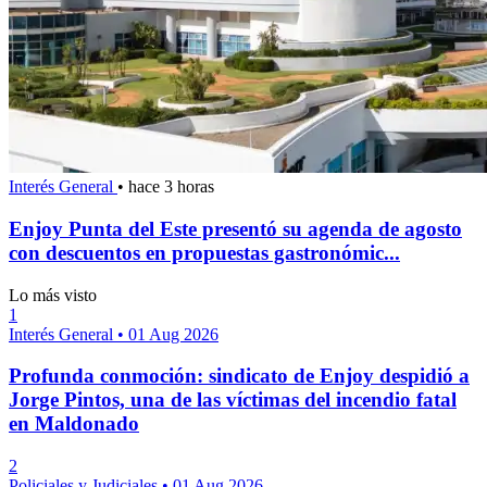
Interés General
•
hace 3 horas
Enjoy Punta del Este presentó su agenda de agosto
con descuentos en propuestas gastronómic...
Lo más visto
1
Interés General
•
01 Aug 2026
Profunda conmoción: sindicato de Enjoy despidió a
Jorge Pintos, una de las víctimas del incendio fatal
en Maldonado
2
Policiales y Judiciales
•
01 Aug 2026