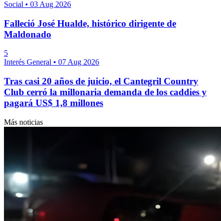
Social
•
03 Aug 2026
Falleció José Hualde, histórico dirigente de
Maldonado
5
Interés General
•
07 Aug 2026
Tras casi 20 años de juicio, el Cantegril Country
Club cerró la millonaria demanda de los caddies y
pagará US$ 1,8 millones
Más noticias