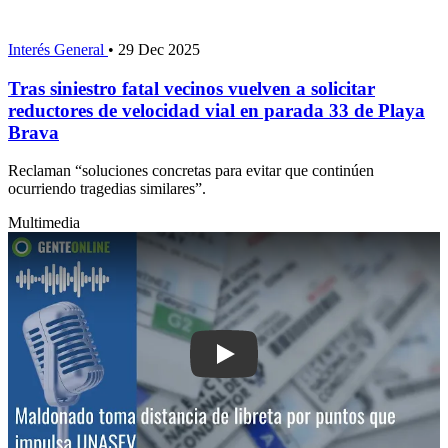
Interés General
•
29 Dec 2025
Tras siniestro fatal vecinos vuelven a solicitar
reductores de velocidad vial en parada 33 de Playa
Brava
Reclaman “soluciones concretas para evitar que continúen
ocurriendo tragedias similares”.
Multimedia
Play: Maldonado toma distancia de lib