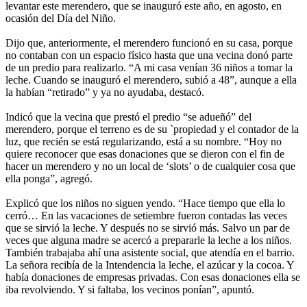
levantar este merendero, que se inauguró este año, en agosto, en
ocasión del Día del Niño.
Dijo que, anteriormente, el merendero funcionó en su casa, porque
no contaban con un espacio físico hasta que una vecina donó parte
de un predio para realizarlo. “A mi casa venían 36 niños a tomar la
leche. Cuando se inauguró el merendero, subió a 48”, aunque a ella
la habían “retirado” y ya no ayudaba, destacó.
Indicó que la vecina que prestó el predio “se adueñó” del
merendero, porque el terreno es de su `propiedad y el contador de la
luz, que recién se está regularizando, está a su nombre. “Hoy no
quiere reconocer que esas donaciones que se dieron con el fin de
hacer un merendero y no un local de ‘slots’ o de cualquier cosa que
ella ponga”, agregó.
Explicó que los niños no siguen yendo. “Hace tiempo que ella lo
cerró… En las vacaciones de setiembre fueron contadas las veces
que se sirvió la leche. Y después no se sirvió más. Salvo un par de
veces que alguna madre se acercó a prepararle la leche a los niños.
También trabajaba ahí una asistente social, que atendía en el barrio.
La señora recibía de la Intendencia la leche, el azúcar y la cocoa. Y
había donaciones de empresas privadas. Con esas donaciones ella se
iba revolviendo. Y si faltaba, los vecinos ponían”, apuntó.