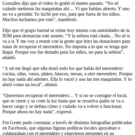
González dijo que el video lo grabó el martes pasado. “No sé
cuándo metieron las maquinitas ahí… Vi que habían abierto. Y uno
no va a permitir. Yo luché por eso, para que fuera de los niños.
Muchos luchamos por esto”, manifestó.
Dijo que el grupo barrial se reúne hoy mismo con autoridades de la
IDM para denunciar este asunto. “Y la señora está citada... No sé si
va a ir. Y me voy a reunir con la gente que hizo las donaciones para
tratar de recuperar el merendero. No importa a lo que se tenga que
llegar. Porque eso fue donado para los niños, no para la señora”,
añadió.
“A mí me llegó que ella donó todo los que había del merendero:
cocina, ollas, vasos, platos, bancos, mesas, a otro merendero. Porque
no hay nada ahí adentro. Ella lo vació y uso las tres maquinitas. Y lo
abrió como un local”, afirmó.
“Queremos recuperar el merendero… Y si no se consigue el local,
que se cierre y se corte la luz hasta que se resuelva quién se va a
hacer cargo y se defina cómo y cuándo va a volver a funcionar.
Porque ahora no hay nada”, expresó.
Fm Gente pudo constatar, a través de distintas fotografías publicadas
en Facebook, que algunas figuras políticas locales apoyaban o
colaboraban con el merendero y estuvieron presentes en su