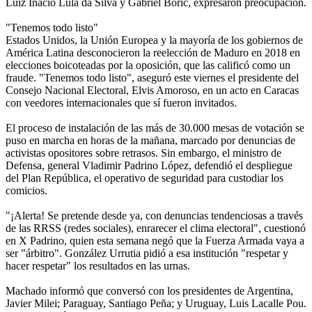
Luiz Inácio Lula da Silva y Gabriel Boric, expresaron preocupación.
"Tenemos todo listo"
Estados Unidos, la Unión Europea y la mayoría de los gobiernos de
América Latina desconocieron la reelección de Maduro en 2018 en
elecciones boicoteadas por la oposición, que las calificó como un
fraude. "Tenemos todo listo", aseguró este viernes el presidente del
Consejo Nacional Electoral, Elvis Amoroso, en un acto en Caracas
con veedores internacionales que sí fueron invitados.
El proceso de instalación de las más de 30.000 mesas de votación se
puso en marcha en horas de la mañana, marcado por denuncias de
activistas opositores sobre retrasos. Sin embargo, el ministro de
Defensa, general Vladimir Padrino López, defendió el despliegue
del Plan República, el operativo de seguridad para custodiar los
comicios.
"¡Alerta! Se pretende desde ya, con denuncias tendenciosas a través
de las RRSS (redes sociales), enrarecer el clima electoral", cuestionó
en X Padrino, quien esta semana negó que la Fuerza Armada vaya a
ser "árbitro". González Urrutia pidió a esa institución "respetar y
hacer respetar" los resultados en las urnas.
Machado informó que conversó con los presidentes de Argentina,
Javier Milei; Paraguay, Santiago Peña; y Uruguay, Luis Lacalle Pou.