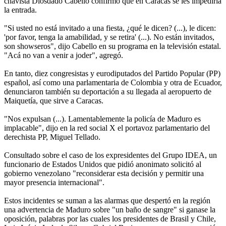
chavista Diosdado Cabello confirmó que en Caracas se les impediría
la entrada.
"Si usted no está invitado a una fiesta, ¿qué le dicen? (...), le dicen:
'por favor, tenga la amabilidad, y se retira' (...). No están invitados,
son showseros", dijo Cabello en su programa en la televisión estatal.
"Acá no van a venir a joder", agregó.
En tanto, diez congresistas y eurodiputados del Partido Popular (PP)
español, así como una parlamentaria de Colombia y otra de Ecuador,
denunciaron también su deportación a su llegada al aeropuerto de
Maiquetía, que sirve a Caracas.
"Nos expulsan (...). Lamentablemente la policía de Maduro es
implacable", dijo en la red social X el portavoz parlamentario del
derechista PP, Miguel Tellado.
Consultado sobre el caso de los expresidentes del Grupo IDEA, un
funcionario de Estados Unidos que pidió anonimato solicitó al
gobierno venezolano "reconsiderar esta decisión y permitir una
mayor presencia internacional".
Estos incidentes se suman a las alarmas que despertó en la región
una advertencia de Maduro sobre "un baño de sangre" si ganase la
oposición, palabras por las cuales los presidentes de Brasil y Chile,