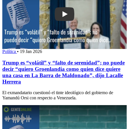
Play: Trump es “volátil” y “falto de se
Política
•
19 Jan 2026
Trump es “volátil” y “falto de serenidad”; no puede
decir “quiero Groenlandia como quien dice quiere
una casa en La Barra de Maldonado”, dijo Lacalle
Herrera
El exmandatario cuestionó el tinte ideológico del gobierno de
Yamandú Orsi con respecto a Venezuela.