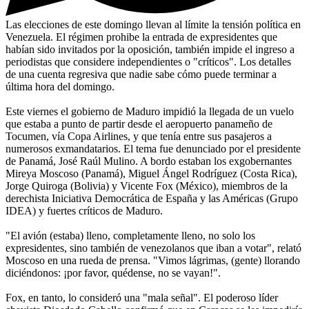
Las elecciones de este domingo llevan al límite la tensión política en
Venezuela. El régimen prohibe la entrada de expresidentes que
habían sido invitados por la oposición, también impide el ingreso a
periodistas que considere independientes o "críticos". Los detalles
de una cuenta regresiva que nadie sabe cómo puede terminar a
última hora del domingo.
Este viernes el gobierno de Maduro impidió la llegada de un vuelo
que estaba a punto de partir desde el aeropuerto panameño de
Tocumen, vía Copa Airlines, y que tenía entre sus pasajeros a
numerosos exmandatarios. El tema fue denunciado por el presidente
de Panamá, José Raúl Mulino. A bordo estaban los exgobernantes
Mireya Moscoso (Panamá), Miguel Ángel Rodríguez (Costa Rica),
Jorge Quiroga (Bolivia) y Vicente Fox (México), miembros de la
derechista Iniciativa Democrática de España y las Américas (Grupo
IDEA) y fuertes críticos de Maduro.
"El avión (estaba) lleno, completamente lleno, no solo los
expresidentes, sino también de venezolanos que iban a votar", relató
Moscoso en una rueda de prensa. "Vimos lágrimas, (gente) llorando
diciéndonos: ¡por favor, quédense, no se vayan!".
Fox, en tanto, lo consideró una "mala señal". El poderoso líder