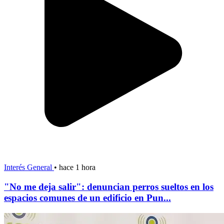
Interés General
•
hace 1 hora
"No me deja salir": denuncian perros sueltos en los
espacios comunes de un edificio en Pun...