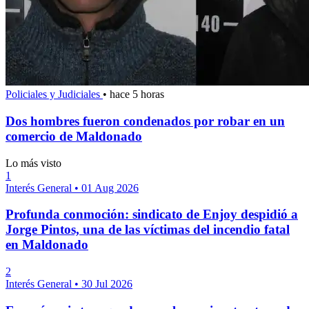
Policiales y Judiciales
•
hace 5 horas
Dos hombres fueron condenados por robar en un
comercio de Maldonado
Lo más visto
1
Interés General
•
01 Aug 2026
Profunda conmoción: sindicato de Enjoy despidió a
Jorge Pintos, una de las víctimas del incendio fatal
en Maldonado
2
Interés General
•
30 Jul 2026