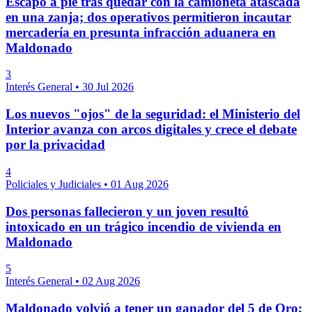
Escapó a pie tras quedar con la camioneta atascada
en una zanja; dos operativos permitieron incautar
mercadería en presunta infracción aduanera en
Maldonado
3
Interés General
•
30 Jul 2026
Los nuevos "ojos" de la seguridad: el Ministerio del
Interior avanza con arcos digitales y crece el debate
por la privacidad
4
Policiales y Judiciales
•
01 Aug 2026
Dos personas fallecieron y un joven resultó
intoxicado en un trágico incendio de vivienda en
Maldonado
5
Interés General
•
02 Aug 2026
Maldonado volvió a tener un ganador del 5 de Oro;