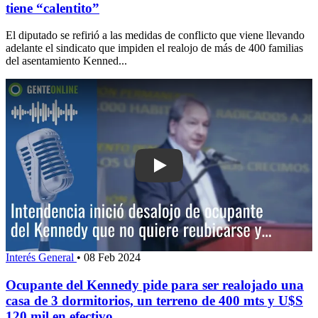
tiene “calentito”
El diputado se refirió a las medidas de conflicto que viene llevando
adelante el sindicato que impiden el realojo de más de 400 familias
del asentamiento Kenned...
Play: Ocupante del Kennedy pide para 
Interés General
•
08 Feb 2024
Ocupante del Kennedy pide para ser realojado una
casa de 3 dormitorios, un terreno de 400 mts y U$S
120 mil en efectivo