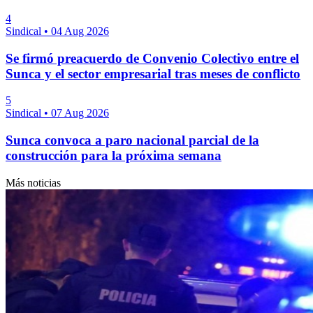
4
Sindical
•
04 Aug 2026
Se firmó preacuerdo de Convenio Colectivo entre el
Sunca y el sector empresarial tras meses de conflicto
5
Sindical
•
07 Aug 2026
Sunca convoca a paro nacional parcial de la
construcción para la próxima semana
Más noticias