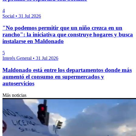
4
Social
•
31 Jul 2026
"No podemos permitir que un niño crezca en un
rancho": la iniciativa que construye hogares y busca
instalarse en Maldonado
5
Interés General
•
31 Jul 2026
Maldonado está entre los departamentos donde más
aumentó el consumo en supermercados y
autoservicios
Más noticias