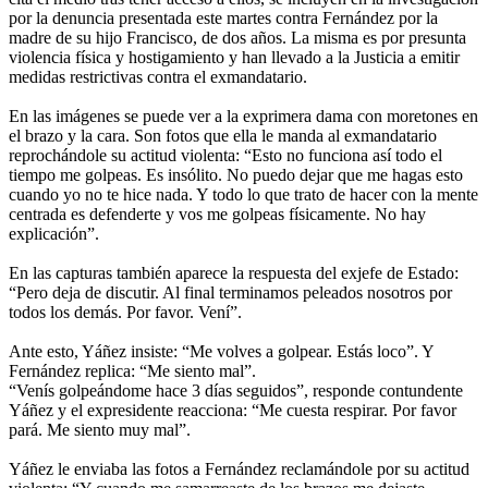
por la denuncia presentada este martes contra Fernández por la
madre de su hijo Francisco, de dos años. La misma es por presunta
violencia física y hostigamiento y han llevado a la Justicia a emitir
medidas restrictivas contra el exmandatario.
En las imágenes se puede ver a la exprimera dama con moretones en
el brazo y la cara. Son fotos que ella le manda al exmandatario
reprochándole su actitud violenta: “Esto no funciona así todo el
tiempo me golpeas. Es insólito. No puedo dejar que me hagas esto
cuando yo no te hice nada. Y todo lo que trato de hacer con la mente
centrada es defenderte y vos me golpeas físicamente. No hay
explicación”.
En las capturas también aparece la respuesta del exjefe de Estado:
“Pero deja de discutir. Al final terminamos peleados nosotros por
todos los demás. Por favor. Vení”.
Ante esto, Yáñez insiste: “Me volves a golpear. Estás loco”. Y
Fernández replica: “Me siento mal”.
“Venís golpeándome hace 3 días seguidos”, responde contundente
Yáñez y el expresidente reacciona: “Me cuesta respirar. Por favor
pará. Me siento muy mal”.
Yáñez le enviaba las fotos a Fernández reclamándole por su actitud