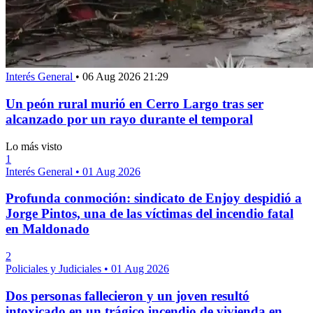
Interés General
•
06 Aug 2026 21:29
Un peón rural murió en Cerro Largo tras ser
alcanzado por un rayo durante el temporal
Lo más visto
1
Interés General
•
01 Aug 2026
Profunda conmoción: sindicato de Enjoy despidió a
Jorge Pintos, una de las víctimas del incendio fatal
en Maldonado
2
Policiales y Judiciales
•
01 Aug 2026
Dos personas fallecieron y un joven resultó
intoxicado en un trágico incendio de vivienda en