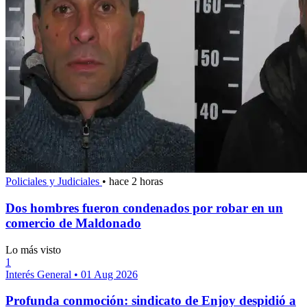
Policiales y Judiciales
•
hace 2 horas
Dos hombres fueron condenados por robar en un
comercio de Maldonado
Lo más visto
1
Interés General
•
01 Aug 2026
Profunda conmoción: sindicato de Enjoy despidió a