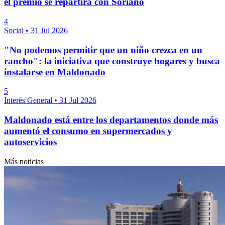
el premio se repartirá con Soriano
4
Social
•
31 Jul 2026
"No podemos permitir que un niño crezca en un
rancho": la iniciativa que construye hogares y busca
instalarse en Maldonado
5
Interés General
•
31 Jul 2026
Maldonado está entre los departamentos donde más
aumentó el consumo en supermercados y
autoservicios
Más noticias