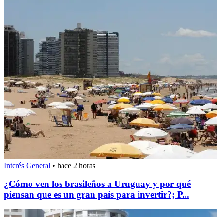
Interés General
•
hace 2 horas
¿Cómo ven los brasileños a Uruguay y por qué
piensan que es un gran país para invertir?; P...