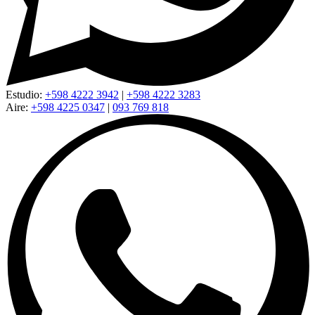
Estudio:
+598 4222 3942
|
+598 4222 3283
Aire:
+598 4225 0347
|
093 769 818