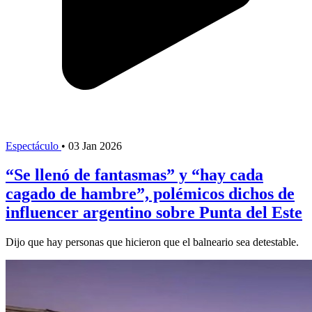
Espectáculo
•
03 Jan 2026
“Se llenó de fantasmas” y “hay cada
cagado de hambre”, polémicos dichos de
influencer argentino sobre Punta del Este
Dijo que hay personas que hicieron que el balneario sea detestable.