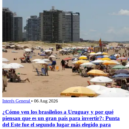
Interés General
•
06 Aug 2026
¿Cómo ven los brasileños a Uruguay y por qué
piensan que es un gran país para invertir?; Punta
del Este fue el segundo lugar más elegido para