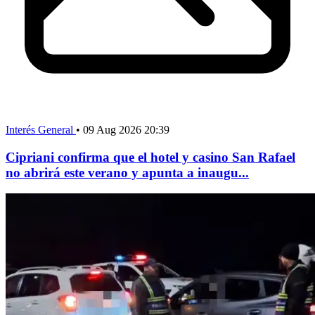
Interés General
•
09 Aug 2026 20:39
Cipriani confirma que el hotel y casino San Rafael
no abrirá este verano y apunta a inaugu...