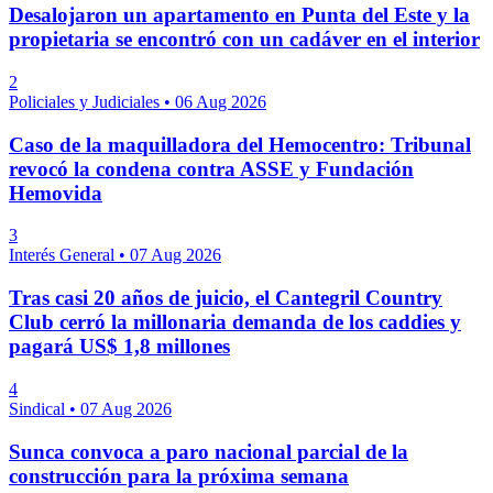
Desalojaron un apartamento en Punta del Este y la
propietaria se encontró con un cadáver en el interior
2
Policiales y Judiciales
•
06 Aug 2026
Caso de la maquilladora del Hemocentro: Tribunal
revocó la condena contra ASSE y Fundación
Hemovida
3
Interés General
•
07 Aug 2026
Tras casi 20 años de juicio, el Cantegril Country
Club cerró la millonaria demanda de los caddies y
pagará US$ 1,8 millones
4
Sindical
•
07 Aug 2026
Sunca convoca a paro nacional parcial de la
construcción para la próxima semana