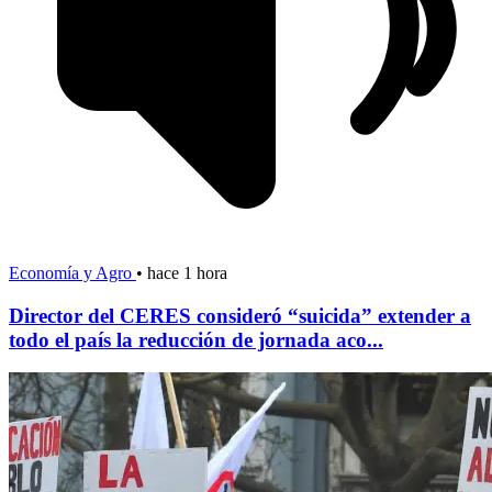
Economía y Agro
•
hace 1 hora
Director del CERES consideró “suicida” extender a
todo el país la reducción de jornada aco...