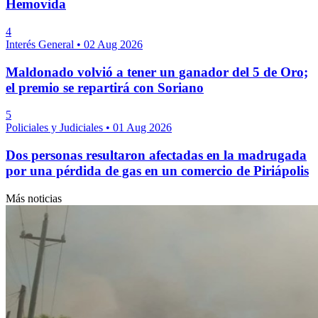
Hemovida
4
Interés General
•
02 Aug 2026
Maldonado volvió a tener un ganador del 5 de Oro;
el premio se repartirá con Soriano
5
Policiales y Judiciales
•
01 Aug 2026
Dos personas resultaron afectadas en la madrugada
por una pérdida de gas en un comercio de Piriápolis
Más noticias