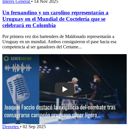
Interés General
•
14 Nov 2025
Un fernandino y un carolino representarán a
Uruguay en el Mundial de Coctelería que se
celebrará en Colombia
Por primera vez dos bartenders de Maldonado representarán a
Uruguay en un mundial. Ambos consiguieron el pase hacia esa
competencia al ser ganadores del Certame...
Play: Joaquín Faccio destacó la exige
Deportes
•
02 Sep 2025