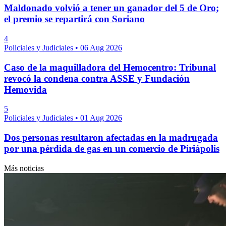
Maldonado volvió a tener un ganador del 5 de Oro;
el premio se repartirá con Soriano
4
Policiales y Judiciales
•
06 Aug 2026
Caso de la maquilladora del Hemocentro: Tribunal
revocó la condena contra ASSE y Fundación
Hemovida
5
Policiales y Judiciales
•
01 Aug 2026
Dos personas resultaron afectadas en la madrugada
por una pérdida de gas en un comercio de Piriápolis
Más noticias