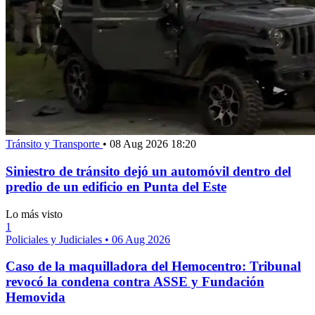
Tránsito y Transporte
•
08 Aug 2026 18:20
Siniestro de tránsito dejó un automóvil dentro del
predio de un edificio en Punta del Este
Lo más visto
1
Policiales y Judiciales
•
06 Aug 2026
Caso de la maquilladora del Hemocentro: Tribunal
revocó la condena contra ASSE y Fundación
Hemovida