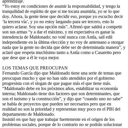
aprendizaje.
“Yo estoy en condiciones de asumir la responsabilidad, y tengo la
tranquilidad de espíritu de que si me tocara asumirla, yo se lo que
doy. Ahora, la gente tiene que decidir eso, porque yo escucho decir
‘la tercera vía’, y yo no estoy largando para ser tercero, esto lo
quiero aclarar. Soy una opción más”. Afirmó que saldrá a competir
son sus armas “y a dar el máximo, y mi expectativa es ganar la
intendencia de Maldonado; no voté nunca con Antía, salí edil
independiente en la última elección y no voy de antemano a otorgar
nada que la gente no decida que debe ser de determinada manera”, y
aclaró que respeta muchísimo tanto a Antía como a Casaretto pero
que dese que a él le vaya mejor.
LOS TEMAS QUE PREOCUPAN
Fernando García dijo que Maldonado tiene una serie de temas que
preocupan mucho y que no han sido atendidos por el gobierno
progresista con el slogan de que pague más el que tiene más.
“Maldonado debe en los próximos años, estabilizar su economía
interna; Maldonado tiene dos factores que son determinantes, que
son el turismo y la construcción”, y dijo que “cuando uno no sabe”
se habla de proyectos que pueden ser necesarios pero que en
realidad no son la prioridad y representan muy poco en el PBI del
departamento de Maldonado.
Insistió en que hay que trabajar fuertemente en el origen de los
problemas sociales, porque de lo contrario no se podrán solucionar