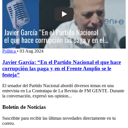
Play: Javier García: “En el Partido Na
Política
•
03 Aug 2024
Javier García: “En el Partido Nacional el que hace
corrupción las paga y en el Frente Amplio se le
festeja”
El senador del Partido Nacional abordó diversos temas en una
entrevista en La Contratapa de La Revista de FM GENTE. Durante
la conversación, expresó sus opinion...
Boletín de Noticias
Suscribite para recibir las últimas novedades directamente en tu
correo.