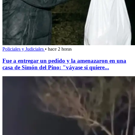
Policiales y Judiciales
•
hace 2 horas
Fue a entregar un pedido y la amenazaron en una
casa de Simón del Pino: "váyase si quiere...