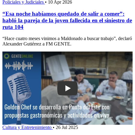
Policiales y Judiciales
•
10 Apr 2026
“Esa noche habíamos quedado de salir a comer”:
habló la pareja de la joven fallecida en el siniestro de
ruta 104
“Hace cuatro meses vinimos a Maldonado a buscar trabajo”, declaró
Alexander Gutiérrez a FM GENTE.
Play: Golden Chef se desarrolla en Pu
Cultura y Entretenimiento
•
26 Jul 2025