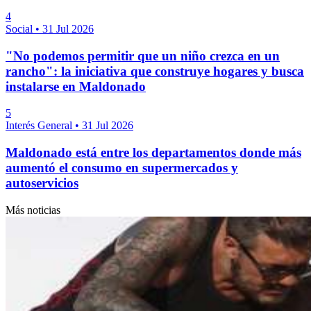
4
Social
•
31 Jul 2026
"No podemos permitir que un niño crezca en un
rancho": la iniciativa que construye hogares y busca
instalarse en Maldonado
5
Interés General
•
31 Jul 2026
Maldonado está entre los departamentos donde más
aumentó el consumo en supermercados y
autoservicios
Más noticias