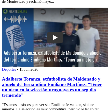
de Montevideo y reclamó mayo...
Play: Adalberto Toranza, exfutbolista 
Deportes
•
11 Jun 2026
Adalberto Toranza, exfutbolista de Maldonado y
abuelo del fernandino Emiliano Martínez: “Tener
un nieto en la selección uruguaya es un orgullo
tremendo”
“Estamos ansiosos para ver si a Emiliano le va bien, si tiene
minutos. La selección es muy competitiva, pero yo le tengo fe”,