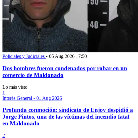
Policiales y Judiciales
•
05 Aug 2026 17:50
Dos hombres fueron condenados por robar en un
comercio de Maldonado
Lo más visto
1
Interés General
•
01 Aug 2026
Profunda conmoción: sindicato de Enjoy despidió a
Jorge Pintos, una de las víctimas del incendio fatal
en Maldonado
2