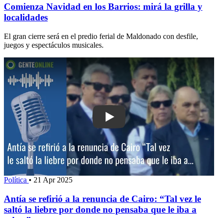
Comienza Navidad en los Barrios: mirá la grilla y
localidades
El gran cierre será en el predio ferial de Maldonado con desfile,
juegos y espectáculos musicales.
Play: Antía se refirió a la renuncia de C
Política
•
21 Apr 2025
Antía se refirió a la renuncia de Cairo: “Tal vez le
saltó la liebre por donde no pensaba que le iba a