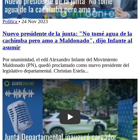
Política
•
24 Nov 2023
Nuevo presidente de la junta: "No tomé agua de la
cachimba pero amo a Maldonado", dijo Infante al
asumir
Por unanimidad, el edil Alexandro Infante del Movimiento
Maldonado (PN), quedó proclamado como nuevo presidente del
legislativo departamental. Christian Estela...
Play: Junta Departamental inauguró ca