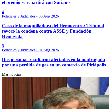
el premio se repartirá con Soriano
4
Policiales y Judiciales
•
06 Aug 2026
Caso de la maquilladora del Hemocentro: Tribunal
revocó la condena contra ASSE y Fundación
Hemovida
5
Policiales y Judiciales
•
01 Aug 2026
Dos personas resultaron afectadas en la madrugada
por una pérdida de gas en un comercio de Piriápolis
Más noticias