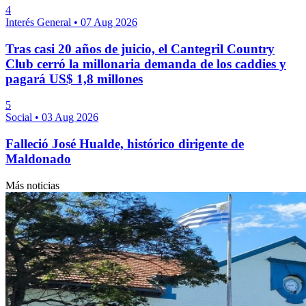
4
Interés General
•
07 Aug 2026
Tras casi 20 años de juicio, el Cantegril Country
Club cerró la millonaria demanda de los caddies y
pagará US$ 1,8 millones
5
Social
•
03 Aug 2026
Falleció José Hualde, histórico dirigente de
Maldonado
Más noticias