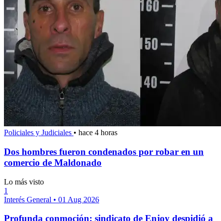
Policiales y Judiciales
•
hace 4 horas
Dos hombres fueron condenados por robar en un
comercio de Maldonado
Lo más visto
1
Interés General
•
01 Aug 2026
Profunda conmoción: sindicato de Enjoy despidió a