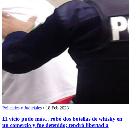
Policiales y Judiciales
•
18 Feb 2023
El vicio pudo más... robó dos botellas de whisky en
un comercio y fue detenido; tendrá libertad a