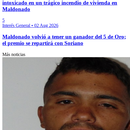
intoxicado en un trágico incendio de vivienda en
Maldonado
5
Interés General
•
02 Aug 2026
Maldonado volvió a tener un ganador del 5 de Oro;
el premio se repartirá con Soriano
Más noticias