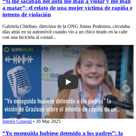
“Si me sacaban del auto me iban a violar y me iban
a matar”: el relato de una mujer víctima de rapiña e
intento de violación
Gabriela Chiribao, directora de la ONG Juntas Podemos, circulaba
días atrás en su automóvil cuando vio a un chico tirado en la calle
con una bicicleta al costad...
Play: “Yo enseguida hubiese detenido a
Interés General
•
26 Mar 2025
“Yo enseguida hubiese detenido a los padres”: la