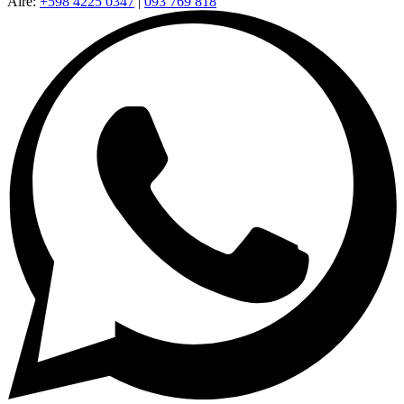
Aire:
+598 4225 0347
|
093 769 818