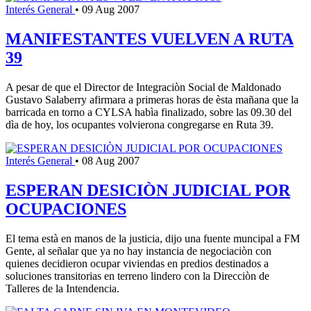
Interés General
•
09 Aug 2007
MANIFESTANTES VUELVEN A RUTA
39
A pesar de que el Director de Integraciòn Social de Maldonado
Gustavo Salaberry afirmara a primeras horas de èsta mañana que la
barricada en torno a CYLSA habìa finalizado, sobre las 09.30 del
dìa de hoy, los ocupantes volvierona congregarse en Ruta 39.
Interés General
•
08 Aug 2007
ESPERAN DESICIÒN JUDICIAL POR
OCUPACIONES
El tema està en manos de la justicia, dijo una fuente muncipal a FM
Gente, al señalar que ya no hay instancia de negociaciòn con
quienes decidieron ocupar viviendas en predios destinados a
soluciones transitorias en terreno lindero con la Direcciòn de
Talleres de la Intendencia.