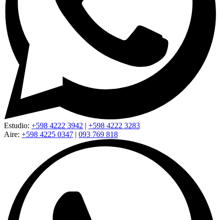
Estudio:
+598 4222 3942
|
+598 4222 3283
Aire:
+598 4225 0347
|
093 769 818