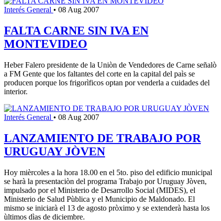
Interés General
•
08 Aug 2007
FALTA CARNE SIN IVA EN
MONTEVIDEO
Heber Falero presidente de la Uniòn de Vendedores de Carne señalò
a FM Gente que los faltantes del corte en la capital del paìs se
producen porque los frigorìficos optan por venderla a cuidades del
interior.
Interés General
•
08 Aug 2007
LANZAMIENTO DE TRABAJO POR
URUGUAY JÒVEN
Hoy mièrcoles a la hora 18.00 en el 5to. piso del edificio municipal
se harà la presentaciòn del programa Trabajo por Uruguay Jòven,
impulsado por el Ministerio de Desarrollo Social (MIDES), el
Ministerio de Salud Pùblica y el Municipio de Maldonado. El
mismo se iniciarà el 13 de agosto pròximo y se extenderà hasta los
ùltimos dìas de diciembre.