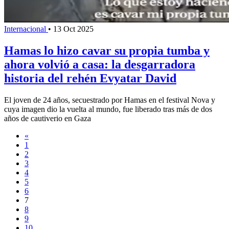
Internacional
•
13 Oct 2025
Hamas lo hizo cavar su propia tumba y
ahora volvió a casa: la desgarradora
historia del rehén Evyatar David
El joven de 24 años, secuestrado por Hamas en el festival Nova y
cuya imagen dio la vuelta al mundo, fue liberado tras más de dos
años de cautiverio en Gaza
«
1
2
3
4
5
6
7
8
9
10