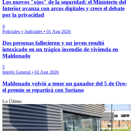
Los nuevos "ojos" de la seguridad: el Ministerio del
Interior avanza con arcos digitales y crece el debate
por la privacidad
4
Policiales y Judiciales
•
01 Aug 2026
Dos personas fallecieron y un joven resultó
intoxicado en un trágico incendio de vivienda en
Maldonado
5
Interés General
•
02 Aug 2026
Maldonado volvió a tener un ganador del 5 de Oro;
el premio se repartirá con Soriano
Lo Último