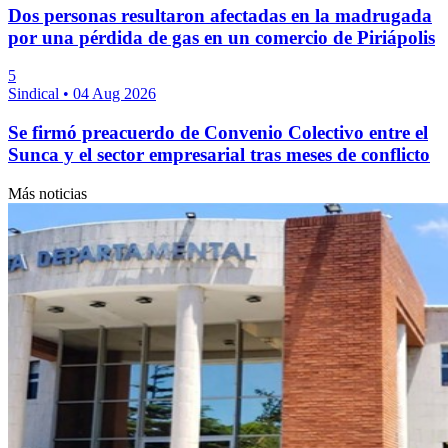
Dos personas resultaron afectadas en la madrugada
por una pérdida de gas en un comercio de Piriápolis
5
Sindical
•
04 Aug 2026
Se firmó preacuerdo de Convenio Colectivo entre el
Sunca y el sector empresarial tras meses de conflicto
Más noticias