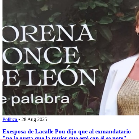
Política
•
28 Aug 2025
Exesposa de Lacalle Pou dijo que al exmandatario
"no le gusta que la mujer que esté con él se note"