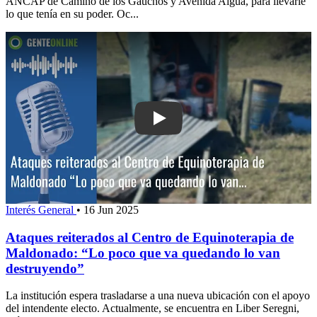
ANCAP de Camino de los Gauchos y Avenida Aiguá, para llevarle
lo que tenía en su poder. Oc...
Play: Ataques reiterados al Centro de
Interés General
•
16 Jun 2025
Ataques reiterados al Centro de Equinoterapia de
Maldonado: “Lo poco que va quedando lo van
destruyendo”
La institución espera trasladarse a una nueva ubicación con el apoyo
del intendente electo. Actualmente, se encuentra en Liber Seregni,