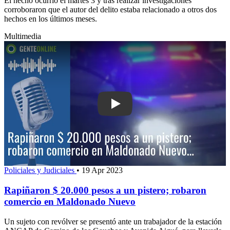
El hecho ocurrió el martes 3 y tras realizar investigaciones
corroboraron que el autor del delito estaba relacionado a otros dos
hechos en los últimos meses.
Multimedia
Play: Rapiñaron $ 20.000 pesos a un p
Policiales y Judiciales
•
19 Apr 2023
Rapiñaron $ 20.000 pesos a un pistero; robaron
comercio en Maldonado Nuevo
Un sujeto con revólver se presentó ante un trabajador de la estación