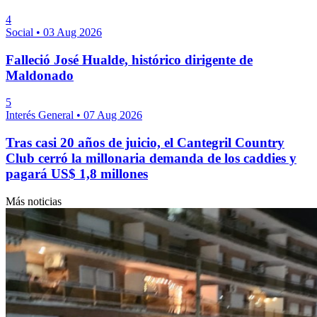
4
Social
•
03 Aug 2026
Falleció José Hualde, histórico dirigente de
Maldonado
5
Interés General
•
07 Aug 2026
Tras casi 20 años de juicio, el Cantegril Country
Club cerró la millonaria demanda de los caddies y
pagará US$ 1,8 millones
Más noticias