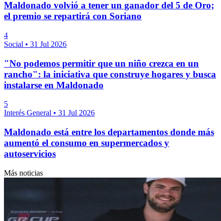
Maldonado volvió a tener un ganador del 5 de Oro;
el premio se repartirá con Soriano
4
Social
•
31 Jul 2026
"No podemos permitir que un niño crezca en un
rancho": la iniciativa que construye hogares y busca
instalarse en Maldonado
5
Interés General
•
31 Jul 2026
Maldonado está entre los departamentos donde más
aumentó el consumo en supermercados y
autoservicios
Más noticias