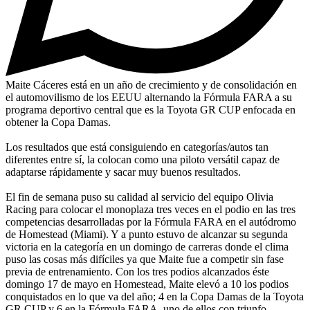
Maite Cáceres está en un año de crecimiento y de consolidación en
el automovilismo de los EEUU alternando la Fórmula FARA a su
programa deportivo central que es la Toyota GR CUP enfocada en
obtener la Copa Damas.
Los resultados que está consiguiendo en categorías/autos tan
diferentes entre sí, la colocan como una piloto versátil capaz de
adaptarse rápidamente y sacar muy buenos resultados.
El fin de semana puso su calidad al servicio del equipo Olivia
Racing para colocar el monoplaza tres veces en el podio en las tres
competencias desarrolladas por la Fórmula FARA en el autódromo
de Homestead (Miami). Y a punto estuvo de alcanzar su segunda
victoria en la categoría en un domingo de carreras donde el clima
puso las cosas más difíciles ya que Maite fue a competir sin fase
previa de entrenamiento. Con los tres podios alcanzados éste
domingo 17 de mayo en Homestead, Maite elevó a 10 los podios
conquistados en lo que va del año; 4 en la Copa Damas de la Toyota
GR CUP y 6 en la Fórmula FARA, uno de ellos con triunfo.