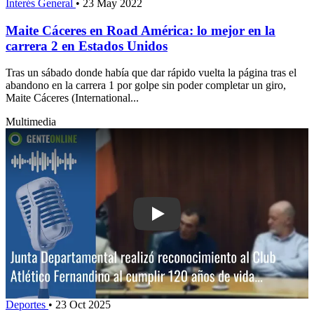
Interés General
•
23 May 2022
Maite Cáceres en Road América: lo mejor en la
carrera 2 en Estados Unidos
Tras un sábado donde había que dar rápido vuelta la página tras el
abandono en la carrera 1 por golpe sin poder completar un giro,
Maite Cáceres (International...
Multimedia
Play: Junta Departamental realizó reco
Deportes
•
23 Oct 2025