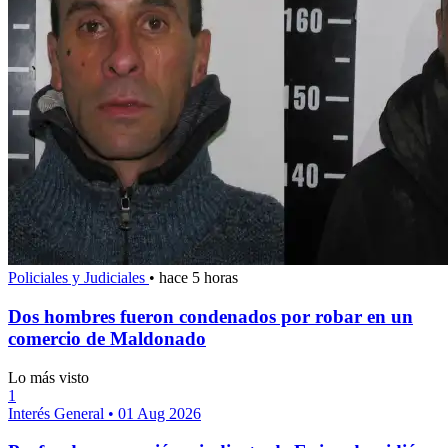
Policiales y Judiciales
•
hace 5 horas
Dos hombres fueron condenados por robar en un
comercio de Maldonado
Lo más visto
1
Interés General
•
01 Aug 2026