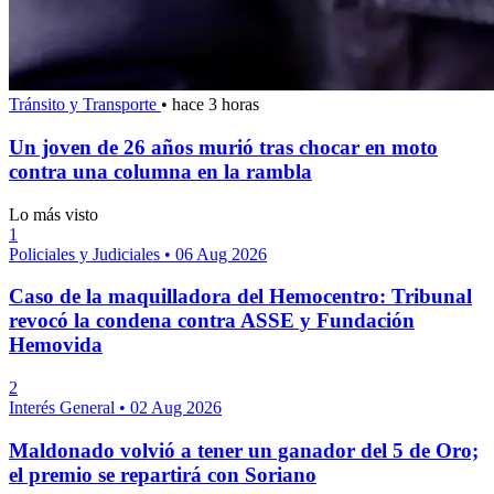
Tránsito y Transporte
•
hace 3 horas
Un joven de 26 años murió tras chocar en moto
contra una columna en la rambla
Lo más visto
1
Policiales y Judiciales
•
06 Aug 2026
Caso de la maquilladora del Hemocentro: Tribunal
revocó la condena contra ASSE y Fundación
Hemovida
2
Interés General
•
02 Aug 2026
Maldonado volvió a tener un ganador del 5 de Oro;
el premio se repartirá con Soriano