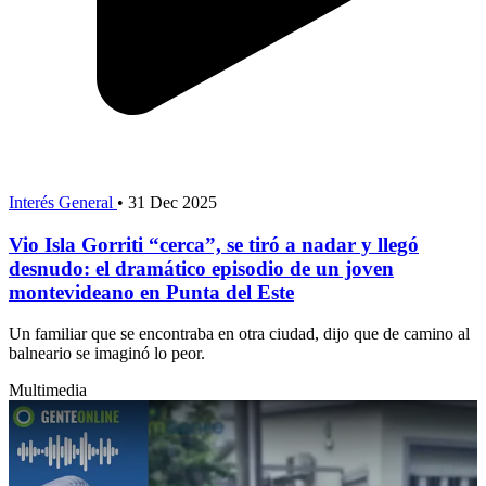
Interés General
•
31 Dec 2025
Vio Isla Gorriti “cerca”, se tiró a nadar y llegó
desnudo: el dramático episodio de un joven
montevideano en Punta del Este
Un familiar que se encontraba en otra ciudad, dijo que de camino al
balneario se imaginó lo peor.
Multimedia