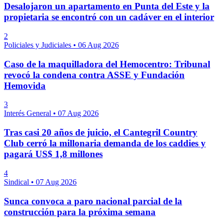
Desalojaron un apartamento en Punta del Este y la
propietaria se encontró con un cadáver en el interior
2
Policiales y Judiciales
•
06 Aug 2026
Caso de la maquilladora del Hemocentro: Tribunal
revocó la condena contra ASSE y Fundación
Hemovida
3
Interés General
•
07 Aug 2026
Tras casi 20 años de juicio, el Cantegril Country
Club cerró la millonaria demanda de los caddies y
pagará US$ 1,8 millones
4
Sindical
•
07 Aug 2026
Sunca convoca a paro nacional parcial de la
construcción para la próxima semana