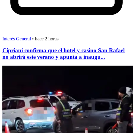
Interés General
•
hace 2 horas
Cipriani confirma que el hotel y casino San Rafael
no abrirá este verano y apunta a inaugu...