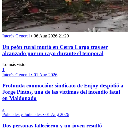
Interés General
•
06 Aug 2026 21:29
Un peón rural murió en Cerro Largo tras ser
alcanzado por un rayo durante el temporal
Lo más visto
1
Interés General
•
01 Aug 2026
Profunda conmoción: sindicato de Enjoy despidió a
Jorge Pintos, una de las víctimas del incendio fatal
en Maldonado
2
Policiales y Judiciales
•
01 Aug 2026
Dos personas fallecieron y un joven resultó