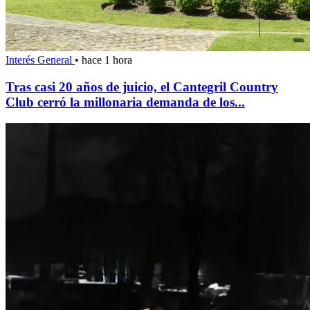
Interés General
•
hace 1 hora
Tras casi 20 años de juicio, el Cantegril Country
Club cerró la millonaria demanda de los...