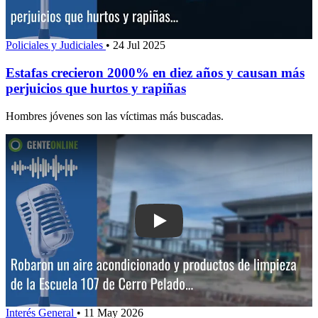
Policiales y Judiciales
•
24 Jul 2025
Estafas crecieron 2000% en diez años y causan más
perjuicios que hurtos y rapiñas
Hombres jóvenes son las víctimas más buscadas.
Play: Robaron un aire acondicionado y
Interés General
•
11 May 2026