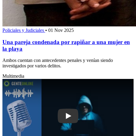
Policiales y Judiciales
•
01 Nov 2025
Una pareja condenada por rapiñar a una mujer en
la playa
Ambos cuentan con antecedentes penales y venían siendo
investigados por varios delitos.
Multimedia
Play: Estafas crecieron 2000% en die