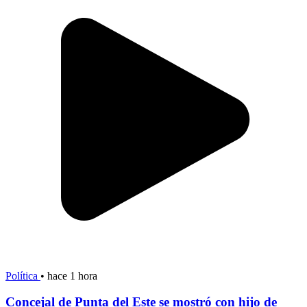
Política
•
hace 1 hora
Concejal de Punta del Este se mostró con hijo de