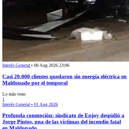
Interés General
•
06 Aug 2026 23:06
Casi 20.000 clientes quedaron sin energía eléctrica en
Maldonado por el temporal
Lo más visto
1
Interés General
•
01 Aug 2026
Profunda conmoción: sindicato de Enjoy despidió a
Jorge Pintos, una de las víctimas del incendio fatal
en Maldonado