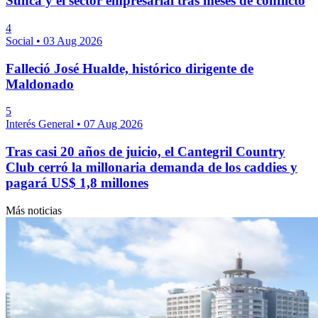
Sunca y el sector empresarial tras meses de conflicto
4
Social
•
03 Aug 2026
Falleció José Hualde, histórico dirigente de
Maldonado
5
Interés General
•
07 Aug 2026
Tras casi 20 años de juicio, el Cantegril Country
Club cerró la millonaria demanda de los caddies y
pagará US$ 1,8 millones
Más noticias