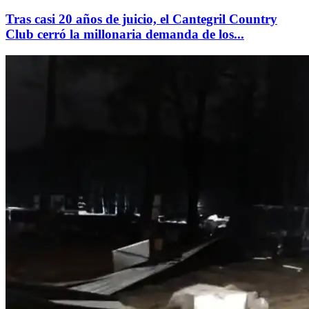
Tras casi 20 años de juicio, el Cantegril Country
Club cerró la millonaria demanda de los...