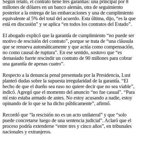
Según relató, el contrato tiene tres garantías: una principal por 8
millones de dólares en un banco alemán, otra de seguimiento
posterior a la entrega de las embarcaciones y una de cumplimiento
equivalente al 5% del total del acuerdo. Esta última, dijo, “es la que
está en discusión” y se aplica “en todos los contratos del Estado”.
El abogado explicó que la garantía de cumplimiento “no puede ser
motivo de rescisión del contrato”, porque se trata de “una cláusula
que se renueva automáticamente y que actúa como compensación,
no como causal de ruptura”. En ese sentido, sostuvo que “es
demasiado fuerte rescindir un contrato de 90 millones para cobrar
una garantía de apenas cuatro”.
Respecto a la denuncia penal presentada por la Presidencia, Lust
planteó dudas sobre la supuesta irregularidad de la garantía. “El
hecho de que el dueño sea ruso no quiere decir que no sea viable”,
indicó. Agregó que el momento del anuncio “no fue casual”. “Para
mí esto estaba armado de antes. No estoy acusando a nadie, estoy
opinando de lo que se ha dicho públicamente”, afirmó.
Recordó que “la rescisión no es un acto unilateral” y que “solo
puede concretarse luego de una sentencia judicial”. Aclaró que el
proceso podría extenderse “entre tres y cinco años”, en tribunales
nacionales y extranjeros.