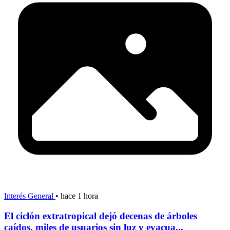
Interés General
•
hace 1 hora
El ciclón extratropical dejó decenas de árboles
caídos, miles de usuarios sin luz y evacua...