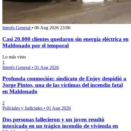
Interés General
•
06 Aug 2026 23:06
Casi 20.000 clientes quedaron sin energía eléctrica en
Maldonado por el temporal
Lo más visto
1
Interés General
•
01 Aug 2026
Profunda conmoción: sindicato de Enjoy despidió a
Jorge Pintos, una de las víctimas del incendio fatal
en Maldonado
2
Policiales y Judiciales
•
01 Aug 2026
Dos personas fallecieron y un joven resultó
intoxicado en un trágico incendio de vivienda en