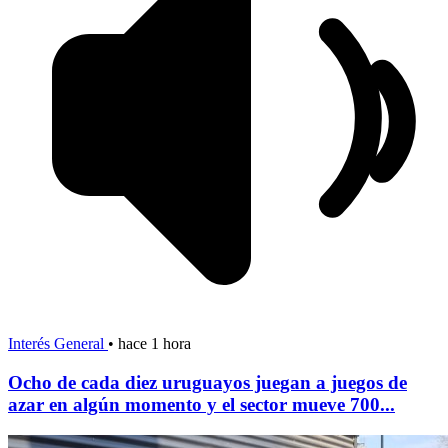
Interés General
•
hace 1 hora
Ocho de cada diez uruguayos juegan a juegos de
azar en algún momento y el sector mueve 700...